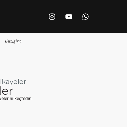
İletişim
ikayeler
ler
elerini keşfedin.