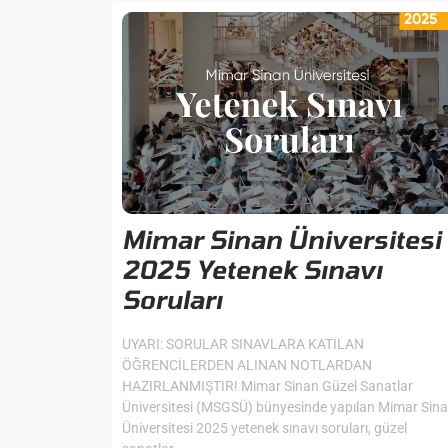
Mimar Sinan Üniversitesi
2025 Yetenek Sınavı
Soruları
UYARI: SORULAR SINAVLARA KATILAN
ÖĞRENCİLERDEN ALINAN NOTLARDAN
HAZIRLANMIŞTIR! Mimar Sinan Güzel Sanatlar
Üniversitesi (MSGSÜ) bünyesinde yapılan Mimar Sin
Üniversitesi 2025 yetenek sınavı soruları, güzel