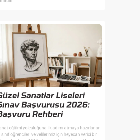
anatlar
Güzel Sanatlar Liseleri
Sınav Başvurusu 2026:
Başvuru Rehberi
anat eğitimi yolculuğuna ilk adımı atmaya hazırlanan
. sınıf öğrencileri ve velilerimiz için heyecan verici bir