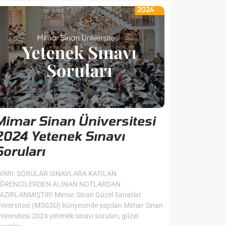
Mimar Sinan Üniversitesi
2024 Yetenek Sınavı
Soruları
YARI: SORULAR SINAVLARA KATILAN
ĞRENCİLERDEN ALINAN NOTLARDAN
AZIRLANMIŞTIR! Mimar Sinan Güzel Sanatlar
niversitesi (MSGSÜ) bünyesinde yapılan Mimar Sinan
niversitesi 2024 yetenek sınavı soruları, güzel