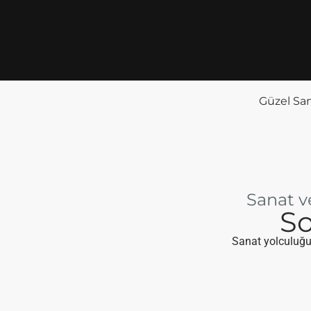
Güzel San
Sanat v
So
Sanat yolculuğun