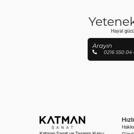
Yetenekl
Hayal gücün
Arayın
0216 550 04 
Hızl
Hakkı
Katman Sanat ve Tasarım Kursu,