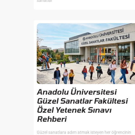
sanatlar
Anadolu Üniversitesi
Güzel Sanatlar Fakültesi
Özel Yetenek Sınavı
Rehberi
Güzel sanatlara adım atmak isteyen her öğrencinin