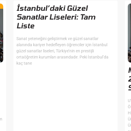
İstanbul’daki Güzel
Sanatlar Liseleri: Tam
Liste
Sanat yeteneğini geliştirmek ve güzel sanatlar
alanında kariyer hedefleyen öğrenciler için İstanbul
güzel sanatlar liseleri, Türkiye’nin en prestijli
ortaöğretim kurumları arasındadır. Peki İstanbul’da
kaç tane
U
Ö
H
an
Ü
Ü