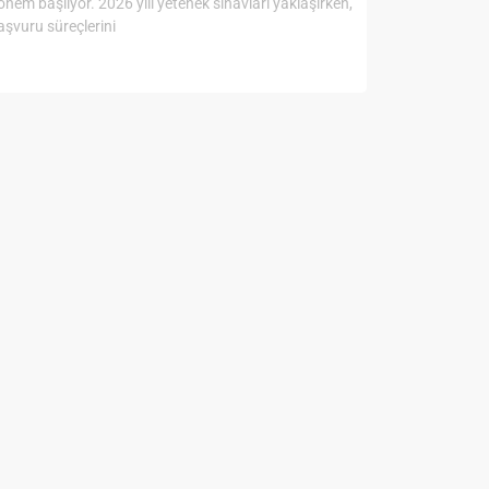
önem başlıyor. 2026 yılı yetenek sınavları yaklaşırken,
aşvuru süreçlerini