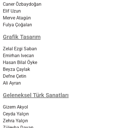
Caner Özbaydoğan
Elif Uzun
Merve Atagün
Fulya Çoğalan
Grafik Tasarım
Zelal Ezgi Saban
Emirhan Ivecan
Hasan Bilal Öyke
Beyza Çaylak
Defne Çetin
Ali Ayran
Geleneksel Türk Sanatları
Gizem Akyol
Ceyda Yalçın
Zehra Yalçın
Züleyha Dayan