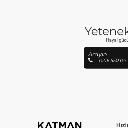
Yetenekl
Hayal gücün
Arayın
0216 550 04 
Hızl