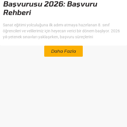
Başvurusu 2026: Başvuru
Rehberi
Sanat eğitimi yolculuğuna ilk adımı atmaya hazırlanan 8. sınıf
öğrencileri ve velilerimiz için heyecan verici bir dönem başlıyor. 2026
yılı yetenek sınavları yaklaşırken, başvuru süreçlerini
Daha Fazla