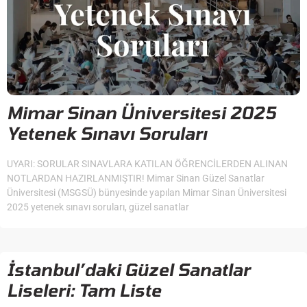
Mimar Sinan Üniversitesi 2025
Yetenek Sınavı Soruları
UYARI: SORULAR SINAVLARA KATILAN ÖĞRENCİLERDEN ALINAN
NOTLARDAN HAZIRLANMIŞTIR! Mimar Sinan Güzel Sanatlar
Üniversitesi (MSGSÜ) bünyesinde yapılan Mimar Sinan Üniversitesi
2025 yetenek sınavı soruları, güzel sanatlar
İstanbul’daki Güzel Sanatlar
Liseleri: Tam Liste