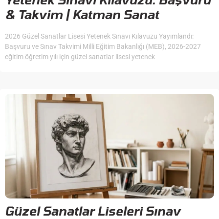
& Takvim | Katman Sanat
2026 Güzel Sanatlar Lisesi Yetenek Sınavı Kılavuzu Yayımlandı:
Başvuru ve Sınav Takvimi Milli Eğitim Bakanlığı (MEB), 2026-2027
eğitim öğretim yılı için güzel sanatlar lisesi yetenek
Güzel Sanatlar Liseleri Sınav