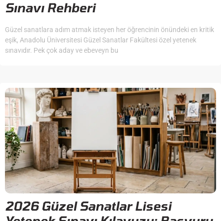
Sınavı Rehberi
Güzel sanatlara adım atmak isteyen her öğrencinin önündeki en kritik
eşik, Anadolu Üniversitesi Güzel Sanatlar Fakültesi özel yetenek
sınavıdır. Pek çok aday ve ebeveyn bu
2026 Güzel Sanatlar Lisesi
Yetenek Sınavı Kılavuzu: Başvuru