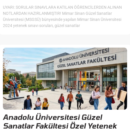
UYARI: SORULAR SINAVLARA KATILAN ÖĞRENCİLERDEN ALINAN
NOTLARDAN HAZIRLANMIŞTIR! Mimar Sinan Güzel Sanatlar
Üniversitesi (MSGSÜ) bünyesinde yapılan Mimar Sinan Üniversitesi
2024 yetenek sınavı soruları, güzel sanatlar
Anadolu Üniversitesi Güzel
Sanatlar Fakültesi Özel Yetenek