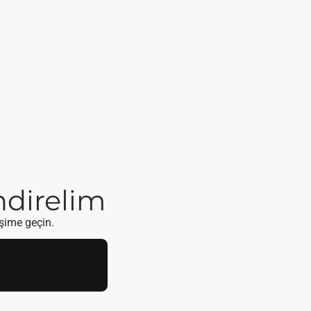
endirelim
işime geçin.