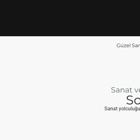
Güzel San
Sanat v
So
Sanat yolculuğun