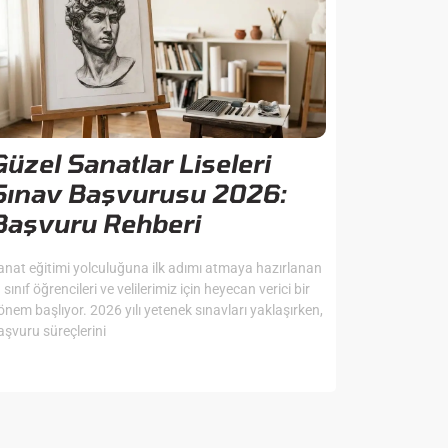
Güzel Sanatlar Liseleri
Sınav Başvurusu 2026:
Başvuru Rehberi
anat eğitimi yolculuğuna ilk adımı atmaya hazırlanan
. sınıf öğrencileri ve velilerimiz için heyecan verici bir
önem başlıyor. 2026 yılı yetenek sınavları yaklaşırken,
aşvuru süreçlerini