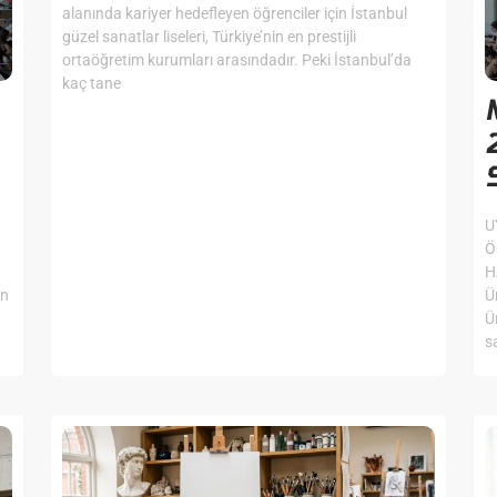
alanında kariyer hedefleyen öğrenciler için İstanbul
güzel sanatlar liseleri, Türkiye’nin en prestijli
ortaöğretim kurumları arasındadır. Peki İstanbul’da
kaç tane
U
Ö
H
an
Ü
Ü
s