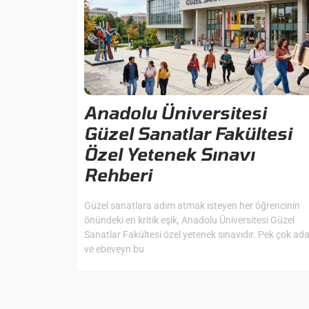
Anadolu Üniversitesi
Güzel Sanatlar Fakültesi
Özel Yetenek Sınavı
Rehberi
Güzel sanatlara adım atmak isteyen her öğrencinin
önündeki en kritik eşik, Anadolu Üniversitesi Güzel
Sanatlar Fakültesi özel yetenek sınavıdır. Pek çok ad
ve ebeveyn bu