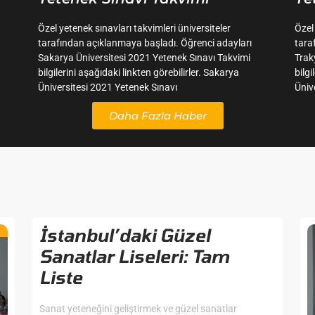
Özel yetenek sınavları takvimleri üniversiteler
Özel
tarafından açıklanmaya başladı. Öğrenci adayları
tara
Sakarya Üniversitesi 2021 Yetenek Sınavı Takvimi
Trak
bilgilerini aşağıdaki linkten görebilirler. Sakarya
bilgi
Üniversitesi 2021 Yetenek Sınavı
Üniv
Daha Fazla Haber
İstanbul’daki Güzel
Sanatlar Liseleri: Tam
Liste
Sanat yeteneğini geliştirmek ve güzel sanatlar