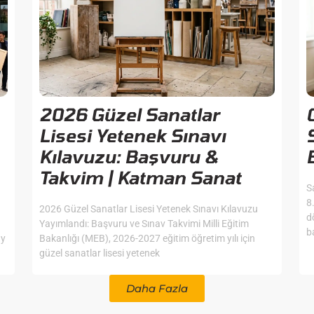
2026 Güzel Sanatlar
Lisesi Yetenek Sınavı
Kılavuzu: Başvuru &
Takvim | Katman Sanat
S
8
2026 Güzel Sanatlar Lisesi Yetenek Sınavı Kılavuzu
d
Yayımlandı: Başvuru ve Sınav Takvimi Milli Eğitim
b
ay
Bakanlığı (MEB), 2026-2027 eğitim öğretim yılı için
güzel sanatlar lisesi yetenek
Daha Fazla