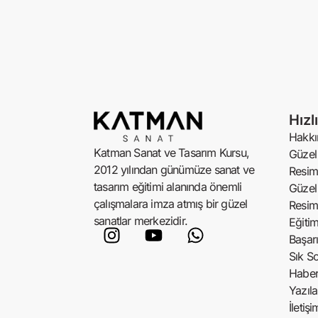
Hızl
Hakkı
Katman Sanat ve Tasarım Kursu,
Güzel 
2012 yılından günümüze sanat ve
Resim
tasarım eğitimi alanında önemli
Güzel 
çalışmalara imza atmış bir güzel
Resim
sanatlar merkezidir.
Eğiti
Başarı
Sık So
Haber
Yazıla
İletişi