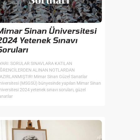
Mimar Sinan Üniversitesi
2024 Yetenek Sınavı
Soruları
YARI: SORULAR SINAVLARA KATILAN
ĞRENCİLERDEN ALINAN NOTLARDAN
AZIRLANMIŞTIR! Mimar Sinan Güzel Sanatlar
niversitesi (MSGSÜ) bünyesinde yapılan Mimar Sinan
niversitesi 2024 yetenek sınavı soruları, güzel
anatlar