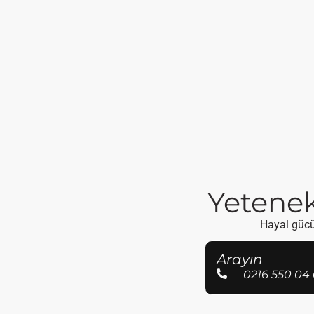
Yetenekl
Hayal gücün
Arayın
0216 550 04 