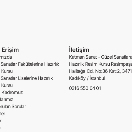
ı Erişim
İletişim
mızda
Katman Sanat - Güzel Sanatlar
Sanatlar Fakültelerine Hazırlık
Hazırlık Resim Kursu Rasimpaşa
 Kursu
Halitağa Cd. No:36 Kat:2, 347
Sanatlar Liselerine Hazırlık
Kadıköy / İstanbul
 Kursu
0216 550 04 01
m Kadromuz
larımız
rulan Sorular
ler
r
m