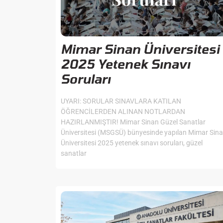
Mimar Sinan Üniversitesi
2025 Yetenek Sınavı
Soruları
UYARI: SORULAR SINAVLARA KATILAN
ÖĞRENCİLERDEN ALINAN NOTLARDAN
HAZIRLANMIŞTIR! Mimar Sinan Güzel Sanatlar
Üniversitesi (MSGSÜ) bünyesinde yapılan Mimar Sin
Üniversitesi 2025 yetenek sınavı soruları, güzel
sanatlar