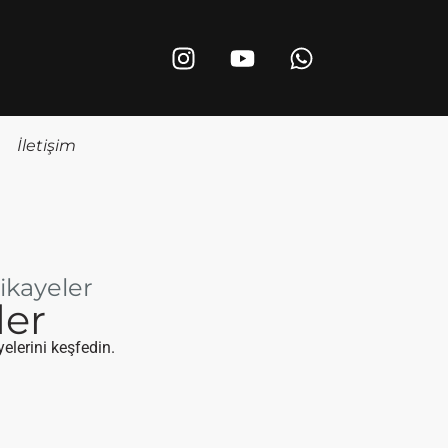
İletişim
ikayeler
ler
elerini keşfedin.