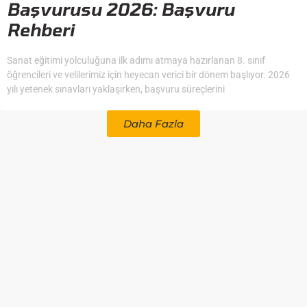
Başvurusu 2026: Başvuru
Rehberi
Sanat eğitimi yolculuğuna ilk adımı atmaya hazırlanan 8. sınıf
öğrencileri ve velilerimiz için heyecan verici bir dönem başlıyor. 2026
yılı yetenek sınavları yaklaşırken, başvuru süreçlerini
Daha Fazla