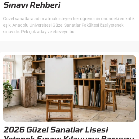
Sınavı Rehberi
Güzel sanatlara adım atmak isteyen her öğrencinin önündeki en kritik
eşik, Anadolu Üniversitesi Güzel Sanatlar Fakültesi özel yetenek
sınavıdır. Pek çok aday ve ebeveyn bu
2026 Güzel Sanatlar Lisesi
Yetenek Sınavı Kılavuzu: Başvuru