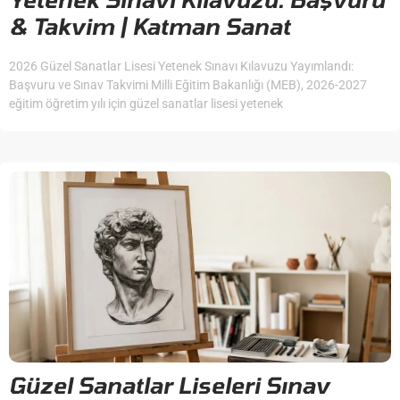
& Takvim | Katman Sanat
2026 Güzel Sanatlar Lisesi Yetenek Sınavı Kılavuzu Yayımlandı:
Başvuru ve Sınav Takvimi Milli Eğitim Bakanlığı (MEB), 2026-2027
eğitim öğretim yılı için güzel sanatlar lisesi yetenek
Güzel Sanatlar Liseleri Sınav