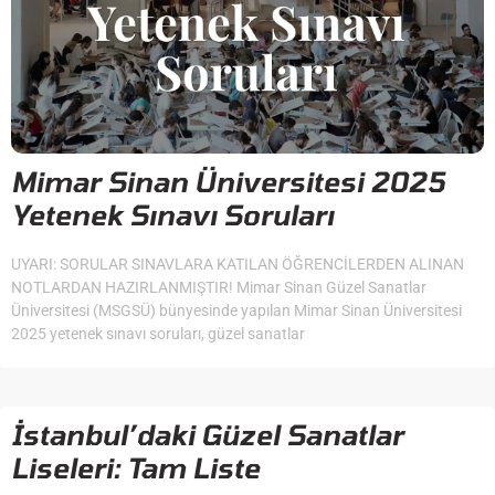
Mimar Sinan Üniversitesi 2025
Yetenek Sınavı Soruları
UYARI: SORULAR SINAVLARA KATILAN ÖĞRENCİLERDEN ALINAN
NOTLARDAN HAZIRLANMIŞTIR! Mimar Sinan Güzel Sanatlar
Üniversitesi (MSGSÜ) bünyesinde yapılan Mimar Sinan Üniversitesi
2025 yetenek sınavı soruları, güzel sanatlar
İstanbul’daki Güzel Sanatlar
Liseleri: Tam Liste