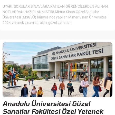
UYARI: SORULAR SINAVLARA KATILAN ÖĞRENCİLERDEN ALINAN
NOTLARDAN HAZIRLANMIŞTIR! Mimar Sinan Güzel Sanatlar
Üniversitesi (MSGSÜ) bünyesinde yapılan Mimar Sinan Üniversitesi
2024 yetenek sınavı soruları, güzel sanatlar
Anadolu Üniversitesi Güzel
Sanatlar Fakültesi Özel Yetenek