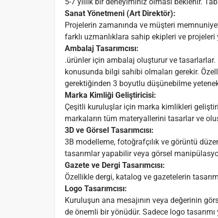
5-7 yıllık bir deneyiminiz olması beklenir. Tabi
Sanat Yönetmeni (Art Direktör):
Projelerin zamanında ve müşteri memnuniye
farklı uzmanlıklara sahip ekipleri ve projeleri 
Ambalaj Tasarımcısı:
.ürünler için ambalaj oluşturur ve tasarlarlar.
konusunda bilgi sahibi olmaları gerekir. Özell
gerektiğinden 3 boyutlu düşünebilme yetenekl
Marka Kimliği Geliştiricisi:
Çeşitli kuruluşlar için marka kimlikleri gelişti
markaların tüm materyallerini tasarlar ve oluş
3D ve Görsel Tasarımcısı:
3B modelleme, fotoğrafçılık ve görüntü düzen
tasarımlar yapabilir veya görsel manipülasy
Gazete ve Dergi Tasarımcısı:
Özellikle dergi, katalog ve gazetelerin tasarım
Logo Tasarımcısı:
Kuruluşun ana mesajının veya değerinin görse
de önemli bir yönüdür. Sadece logo tasarımı y