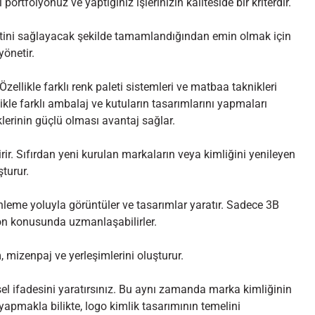
 portfolyonuz ve yaptığınız işlerinizin kaliteside bir kriterdir.
tini sağlayacak şekilde tamamlandığından emin olmak için
yönetir.
 Özellikle farklı renk paleti sistemleri ve matbaa taknikleri
ikle farklı ambalaj ve kutuların tasarımlarını yapmaları
erinin güçlü olması avantaj sağlar.
ririr. Sıfırdan yeni kurulan markaların veya kimliğini yenileyen
turur.
leme yoluyla görüntüler ve tasarımlar yaratır. Sadece 3B
on konusunda uzmanlaşabilirler.
, mizenpaj ve yerleşimlerini oluşturur.
l ifadesini yaratırsınız. Bu aynı zamanda marka kimliğinin
apmakla bilikte, logo kimlik tasarımının temelini