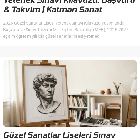
& Takvim | Katman Sanat
2026 Güzel Sanatlar Lisesi Yetenek Sınavı Kılavuzu Yayımlandı:
Başvuru ve Sınav Takvimi Milli Eğitim Bakanlığı (MEB), 2026-2027
eğitim öğretim yılı için güzel sanatlar lisesi yetenek
Güzel Sanatlar Liseleri Sınav