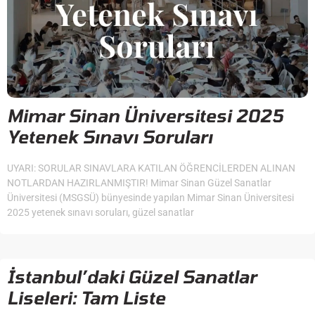
Mimar Sinan Üniversitesi 2025
Yetenek Sınavı Soruları
UYARI: SORULAR SINAVLARA KATILAN ÖĞRENCİLERDEN ALINAN
NOTLARDAN HAZIRLANMIŞTIR! Mimar Sinan Güzel Sanatlar
Üniversitesi (MSGSÜ) bünyesinde yapılan Mimar Sinan Üniversitesi
2025 yetenek sınavı soruları, güzel sanatlar
İstanbul’daki Güzel Sanatlar
Liseleri: Tam Liste