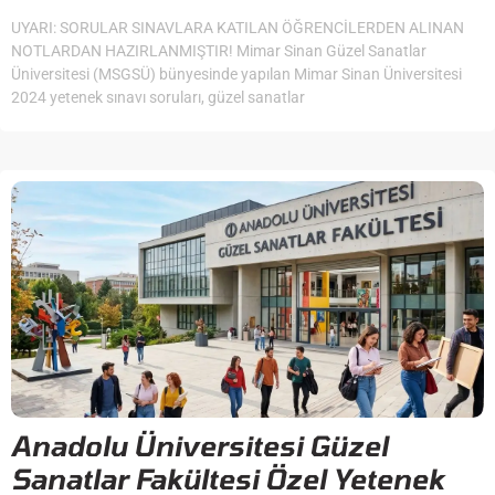
UYARI: SORULAR SINAVLARA KATILAN ÖĞRENCİLERDEN ALINAN
NOTLARDAN HAZIRLANMIŞTIR! Mimar Sinan Güzel Sanatlar
Üniversitesi (MSGSÜ) bünyesinde yapılan Mimar Sinan Üniversitesi
2024 yetenek sınavı soruları, güzel sanatlar
Anadolu Üniversitesi Güzel
Sanatlar Fakültesi Özel Yetenek