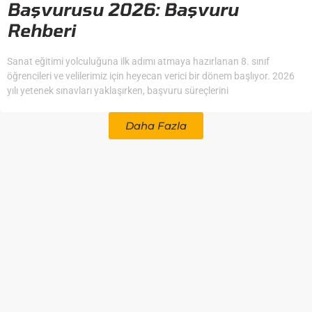
Başvurusu 2026: Başvuru
Rehberi
Sanat eğitimi yolculuğuna ilk adımı atmaya hazırlanan 8. sınıf
öğrencileri ve velilerimiz için heyecan verici bir dönem başlıyor. 2026
yılı yetenek sınavları yaklaşırken, başvuru süreçlerini
Daha Fazla