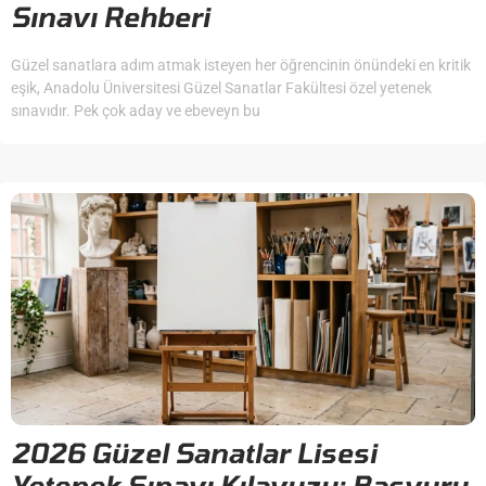
Sınavı Rehberi
Güzel sanatlara adım atmak isteyen her öğrencinin önündeki en kritik
eşik, Anadolu Üniversitesi Güzel Sanatlar Fakültesi özel yetenek
sınavıdır. Pek çok aday ve ebeveyn bu
2026 Güzel Sanatlar Lisesi
Yetenek Sınavı Kılavuzu: Başvuru