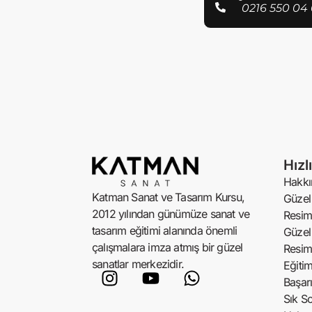
0216 550 04 
Hızl
Hakkı
Katman Sanat ve Tasarım Kursu,
Güzel 
2012 yılından günümüze sanat ve
Resim
tasarım eğitimi alanında önemli
Güzel 
çalışmalara imza atmış bir güzel
Resim
sanatlar merkezidir.
Eğiti
Başarı
Sık So