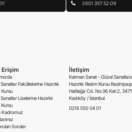
01
0501 357 52 09
ı Erişim
İletişim
mızda
Katman Sanat - Güzel Sanatlar
Sanatlar Fakültelerine Hazırlık
Hazırlık Resim Kursu Rasimpaşa
 Kursu
Halitağa Cd. No:36 Kat:2, 347
Sanatlar Liselerine Hazırlık
Kadıköy / İstanbul
 Kursu
0216 550 04 01
m Kadromuz
larımız
rulan Sorular