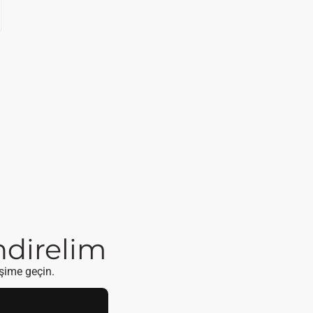
endirelim
işime geçin.