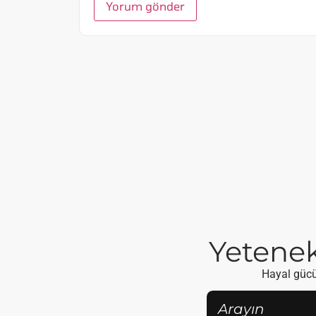
Yetenekl
Hayal gücün
Arayın