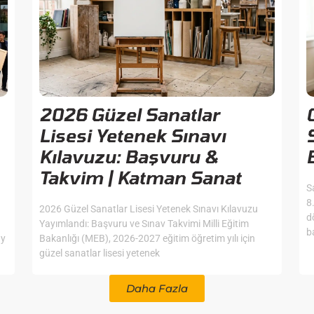
2026 Güzel Sanatlar
Lisesi Yetenek Sınavı
Kılavuzu: Başvuru &
Takvim | Katman Sanat
S
8
2026 Güzel Sanatlar Lisesi Yetenek Sınavı Kılavuzu
d
Yayımlandı: Başvuru ve Sınav Takvimi Milli Eğitim
b
ay
Bakanlığı (MEB), 2026-2027 eğitim öğretim yılı için
güzel sanatlar lisesi yetenek
Daha Fazla