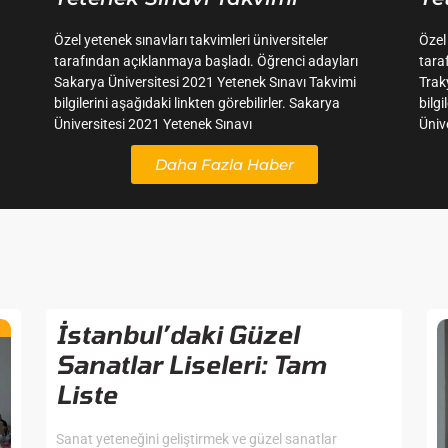
Özel yetenek sınavları takvimleri üniversiteler
Özel
tarafından açıklanmaya başladı. Öğrenci adayları
tara
Sakarya Üniversitesi 2021 Yetenek Sınavı Takvimi
Trak
bilgilerini aşağıdaki linkten görebilirler. Sakarya
bilgi
Üniversitesi 2021 Yetenek Sınavı
Üniv
Daha Fazla Haber
İstanbul’daki Güzel
Sanatlar Liseleri: Tam
Liste
Sanat yeteneğini geliştirmek ve güzel sanatlar