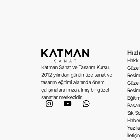
Hızl
Hakkı
Katman Sanat ve Tasarım Kursu,
Güzel 
2012 yılından günümüze sanat ve
Resim
tasarım eğitimi alanında önemli
Güzel 
çalışmalara imza atmış bir güzel
Resim
sanatlar merkezidir.
Eğiti
Başarı
Sık So
Haber
Yazıla
İletişi