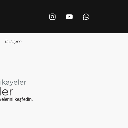
İletişim
ikayeler
ler
elerini keşfedin.