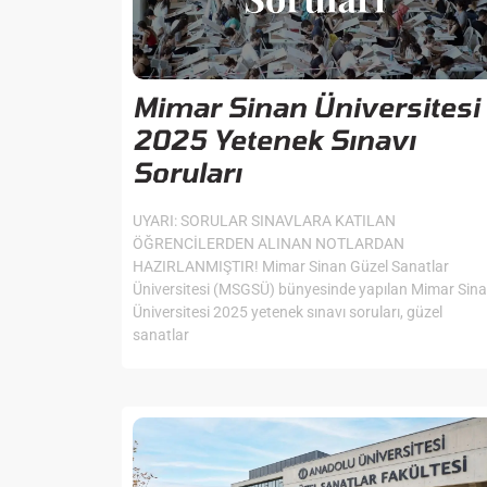
Mimar Sinan Üniversitesi
2025 Yetenek Sınavı
Soruları
UYARI: SORULAR SINAVLARA KATILAN
ÖĞRENCİLERDEN ALINAN NOTLARDAN
HAZIRLANMIŞTIR! Mimar Sinan Güzel Sanatlar
Üniversitesi (MSGSÜ) bünyesinde yapılan Mimar Sin
Üniversitesi 2025 yetenek sınavı soruları, güzel
sanatlar