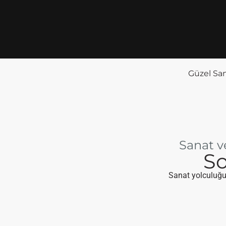
Güzel San
Sanat v
So
Sanat yolculuğun