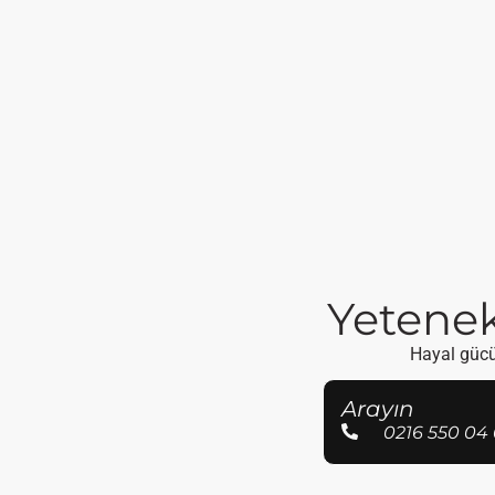
Yetenekl
Hayal gücün
Arayın
0216 550 04 