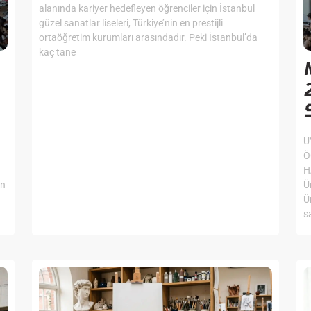
alanında kariyer hedefleyen öğrenciler için İstanbul
güzel sanatlar liseleri, Türkiye’nin en prestijli
ortaöğretim kurumları arasındadır. Peki İstanbul’da
kaç tane
U
Ö
H
an
Ü
Ü
s