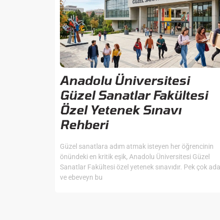
Anadolu Üniversitesi
Güzel Sanatlar Fakültesi
Özel Yetenek Sınavı
Rehberi
Güzel sanatlara adım atmak isteyen her öğrencinin
önündeki en kritik eşik, Anadolu Üniversitesi Güzel
Sanatlar Fakültesi özel yetenek sınavıdır. Pek çok ad
ve ebeveyn bu