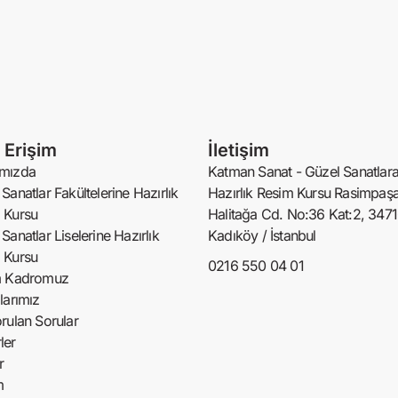
ı Erişim
İletişim
mızda
Katman Sanat - Güzel Sanatlar
Sanatlar Fakültelerine Hazırlık
Hazırlık Resim Kursu Rasimpaşa
 Kursu
Halitağa Cd. No:36 Kat:2, 347
Sanatlar Liselerine Hazırlık
Kadıköy / İstanbul
 Kursu
0216 550 04 01
m Kadromuz
larımız
rulan Sorular
ler
r
m