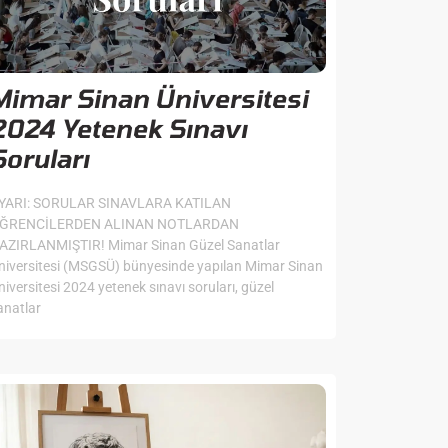
Mimar Sinan Üniversitesi
2024 Yetenek Sınavı
Soruları
YARI: SORULAR SINAVLARA KATILAN
ĞRENCİLERDEN ALINAN NOTLARDAN
AZIRLANMIŞTIR! Mimar Sinan Güzel Sanatlar
niversitesi (MSGSÜ) bünyesinde yapılan Mimar Sinan
niversitesi 2024 yetenek sınavı soruları, güzel
anatlar