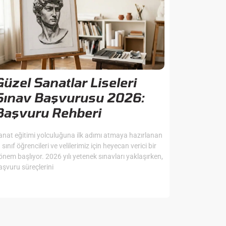
Güzel Sanatlar Liseleri
Sınav Başvurusu 2026:
Başvuru Rehberi
anat eğitimi yolculuğuna ilk adımı atmaya hazırlanan
. sınıf öğrencileri ve velilerimiz için heyecan verici bir
önem başlıyor. 2026 yılı yetenek sınavları yaklaşırken,
aşvuru süreçlerini