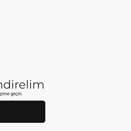
endirelim
işime geçin.